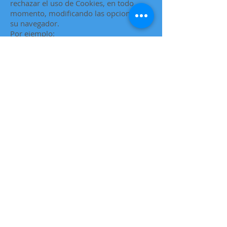
rechazar el uso de Cookies, en todo
momento, modificando las opciones de
su navegador.
Por ejemplo:
Internet Explorer: Herramientas >
Opciones de Internet > Privacidad >
Configuración. Para más información,
puede consultar el soporte de Microsoft o
la Ayuda del navegador.
Mozilla Firefox: Herramientas > Opciones
> Privacidad > Historial > Configuración
Personalizada. Para más información,
puede consultar el soporte de Mozilla o la
Ayuda del navegador.
Google Chrome: Configuración > Mostrar
opciones avanzadas > Privacidad ->
Configuración de contenido. Para más
información, puede consultar el soporte
de Google o la Ayuda del navegador.
Safari: Preferencias > Seguridad. Para
más información, puede consultar el
soporte de Apple o la Ayuda del
navegador.