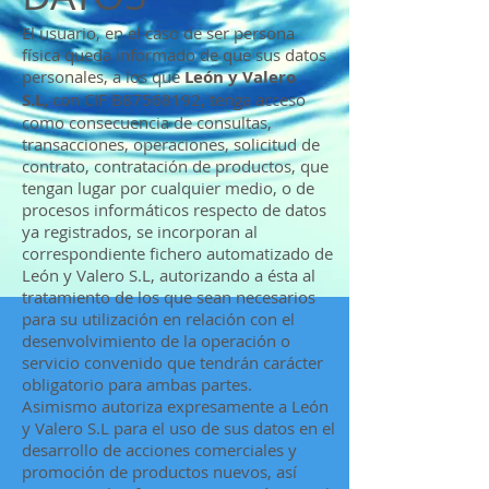
El usuario, en el caso de ser persona
física queda informado de que sus datos
personales, a los que
León y Valero
S.L,
con CIF B87568192, tenga acceso
como consecuencia de consultas,
transacciones, operaciones, solicitud de
contrato, contratación de productos, que
tengan lugar por cualquier medio, o de
procesos informáticos respecto de datos
ya registrados, se incorporan al
correspondiente fichero automatizado de
León y Valero S.L, autorizando a ésta al
tratamiento de los que sean necesarios
para su utilización en relación con el
desenvolvimiento de la operación o
servicio convenido que tendrán carácter
obligatorio para ambas partes.
Asimismo autoriza expresamente a León
y Valero S.L para el uso de sus datos en el
desarrollo de acciones comerciales y
promoción de productos nuevos, así